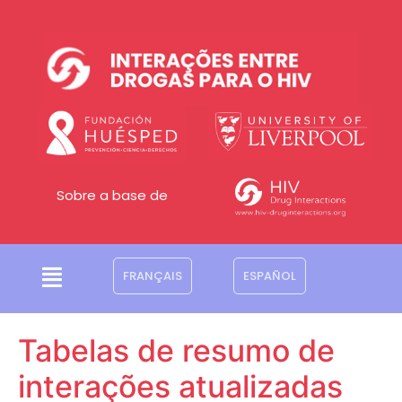
Sobre a base de
FRANÇAIS
ESPAÑOL
Tabelas de resumo de
interações atualizadas