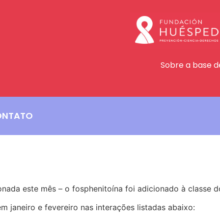
Sobre a base d
ONTATO
icador de interações em feve
ada este mês – o fosphenitoína foi adicionado à classe do
 janeiro e fevereiro nas interações listadas abaixo: