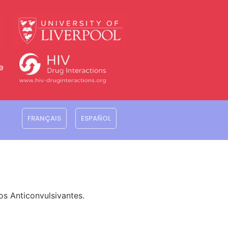
e
FRANÇAIS
ESPAÑOL
reiro
s Anticonvulsivantes.