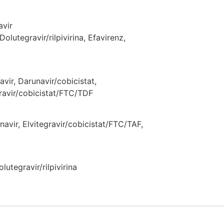
avir
olutegravir/rilpivirina, Efavirenz,
vir, Darunavir/cobicistat,
gravir/cobicistat/FTC/TDF
avir, Elvitegravir/cobicistat/FTC/TAF,
lutegravir/rilpivirina