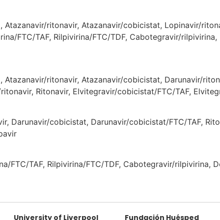
Atazanavir/ritonavir, Atazanavir/cobicistat, Lopinavir/riton
rina/FTC/TAF, Rilpivirina/FTC/TDF, Cabotegravir/rilpivirina, D
tazanavir/ritonavir, Atazanavir/cobicistat, Darunavir/ritona
itonavir, Ritonavir, Elvitegravir/cobicistat/FTC/TAF, Elvite
r, Darunavir/cobicistat, Darunavir/cobicistat/FTC/TAF, Riton
pavir
na/FTC/TAF, Rilpivirina/FTC/TDF, Cabotegravir/rilpivirina, Do
University of Liverpool
Fundación Huésped